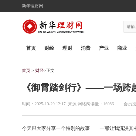
新华理财网
首页
财经
理财
消费
产业
商业
首页
>
财经
>正文
《御霄踏剑行》——一场跨
时间：2025-10-29 12:17
来源:
网络
阅读量：16986 会员
今天跟大家分享一个特别的故事——一部让我沉浸其