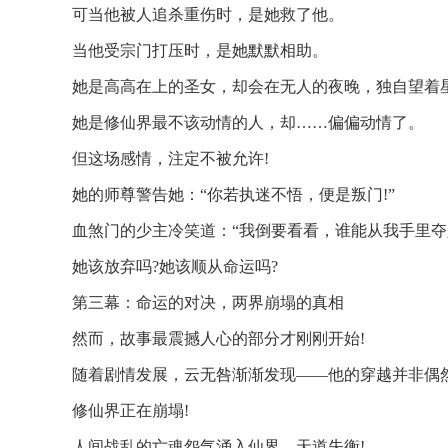
可当他被人追杀重伤时，是她救了他。
当他受宗门打压时，是她默默相助。
她是高高在上的圣女，却会在无人的夜晚，独自望着
她是修仙界最不该动情的人，却……偏偏动情了。
但这场感情，注定不被允许!
她的师尊警告她：“你若执迷不悟，便是叛门!”
血煞门的少主冷笑道：“我倒要看看，谁能从我手里夺人
她该放弃吗?她该顺从命运吗?
第三幕：命运的对决，两界崩塌的真相
然而，故事最震撼人心的部分才刚刚开始!
随着剧情发展，云无咎渐渐发现——他的穿越并非偶然
修仙界正在崩塌!
人间战乱的亡魂怨气涌入仙界，天道失衡!