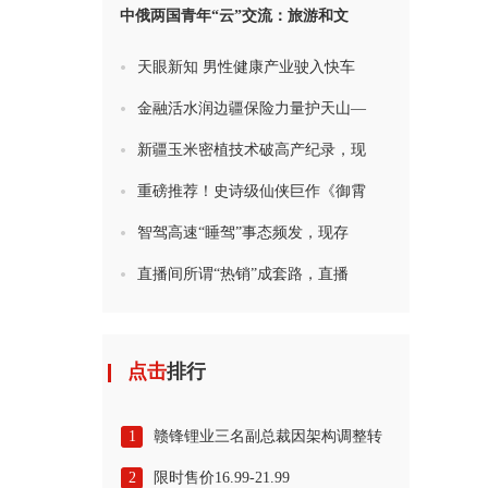
中俄两国青年“云”交流：旅游和文
天眼新知 男性健康产业驶入快车
金融活水润边疆保险力量护天山—
新疆玉米密植技术破高产纪录，现
重磅推荐！史诗级仙侠巨作《御霄
智驾高速“睡驾”事态频发，现存
直播间所谓“热销”成套路，直播
点击
排行
1
赣锋锂业三名副总裁因架构调整转
2
限时售价16.99-21.99