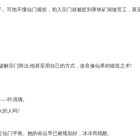
弟子。可他不懂仙门规矩，初入宗门就被贬到寒铁矿洞做苦工，甚
破解宗门阵法;他甚至用自己的方式，改良修仙界的锻造之术!
——叶清璃。
火的人吗?
定仙门平衡。她的命运早已被规划好，冰冷而残酷。