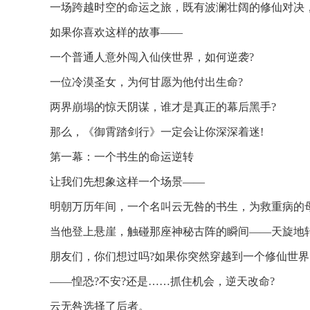
一场跨越时空的命运之旅，既有波澜壮阔的修仙对决
如果你喜欢这样的故事——
一个普通人意外闯入仙侠世界，如何逆袭?
一位冷漠圣女，为何甘愿为他付出生命?
两界崩塌的惊天阴谋，谁才是真正的幕后黑手?
那么，《御霄踏剑行》一定会让你深深着迷!
第一幕：一个书生的命运逆转
让我们先想象这样一个场景——
明朝万历年间，一个名叫云无咎的书生，为救重病的母
当他登上悬崖，触碰那座神秘古阵的瞬间——天旋地转
朋友们，你们想过吗?如果你突然穿越到一个修仙世界
——惶恐?不安?还是……抓住机会，逆天改命?
云无咎选择了后者。