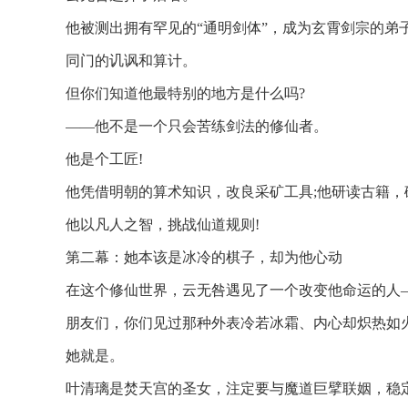
他被测出拥有罕见的“通明剑体”，成为玄霄剑宗的
同门的讥讽和算计。
但你们知道他最特别的地方是什么吗?
——他不是一个只会苦练剑法的修仙者。
他是个工匠!
他凭借明朝的算术知识，改良采矿工具;他研读古籍，
他以凡人之智，挑战仙道规则!
第二幕：她本该是冰冷的棋子，却为他心动
在这个修仙世界，云无咎遇见了一个改变他命运的人
朋友们，你们见过那种外表冷若冰霜、内心却炽热如
她就是。
叶清璃是焚天宫的圣女，注定要与魔道巨擘联姻，稳