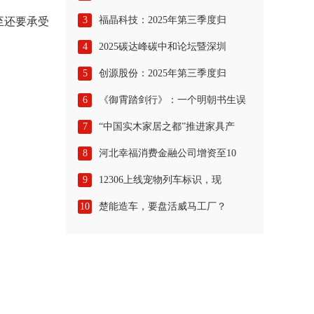
3
福晶科技：2025年第三季度归
至还要承受
4
2025碳达峰碳中和论坛暨深圳
5
创源股份：2025年第三季度归
6
《御霄踏剑行》：一个明朝书生误
7
“中国实木家居之都”推进家具产
8
河北幸福消费金融公司增资至10
9
12306上线宠物列车标识，现
10
楚能造车，要盘活威马工厂？