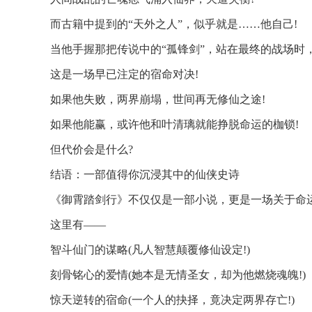
而古籍中提到的“天外之人”，似乎就是……他自己!
当他手握那把传说中的“孤锋剑”，站在最终的战场时
这是一场早已注定的宿命对决!
如果他失败，两界崩塌，世间再无修仙之途!
如果他能赢，或许他和叶清璃就能挣脱命运的枷锁!
但代价会是什么?
结语：一部值得你沉浸其中的仙侠史诗
《御霄踏剑行》不仅仅是一部小说，更是一场关于命
这里有——
智斗仙门的谋略(凡人智慧颠覆修仙设定!)
刻骨铭心的爱情(她本是无情圣女，却为他燃烧魂魄!)
惊天逆转的宿命(一个人的抉择，竟决定两界存亡!)